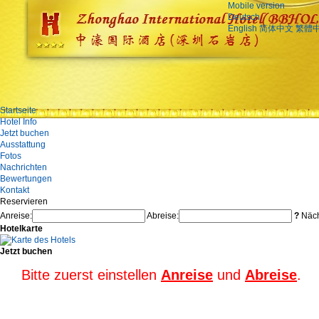
Mobile version
Deutsch
English
简体中文
繁體
Startseite
Hotel Info
Jetzt buchen
Ausstattung
Fotos
Nachrichten
Bewertungen
Kontakt
Reservieren
Anreise:
Abreise:
?
Näch
Hotelkarte
Jetzt buchen
Bitte zuerst einstellen
Anreise
und
Abreise
.