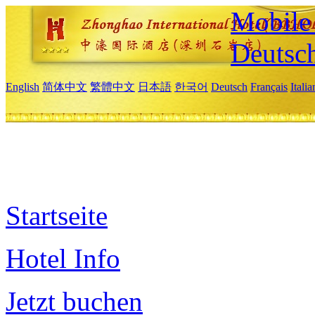
Mobile 
Deutsc
English
简体中文
繁體中文
日本語
한국어
Deutsch
Français
Itali
Startseite
Hotel Info
Jetzt buchen