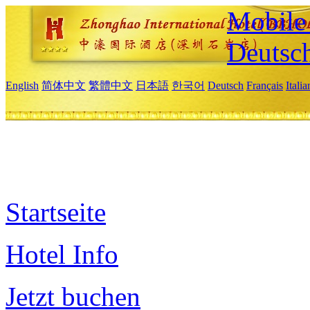
Mobile 
Deutsc
English
简体中文
繁體中文
日本語
한국어
Deutsch
Français
Itali
Startseite
Hotel Info
Jetzt buchen