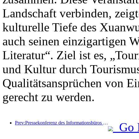
Landschaft verbinden, zeigt
kulturelle Tiefe des Xuanwu
auch seinen einzigartigen W
Literatur“. Ziel ist es, „To
und Kultur durch Tourismus
Qualitätsansprüchen von Ei
gerecht zu werden.
Prev:Pressekonferenz des Informationsbüros des Staatsrats: Derzeit gibt es in meinem Land 28 Grenzhäfen, die selbstfahrende Tourismusdienste anbieten können
Go 