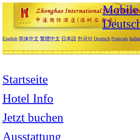
Mobile 
Deutsc
English
简体中文
繁體中文
日本語
한국어
Deutsch
Français
Itali
Startseite
Hotel Info
Jetzt buchen
Ausstattung