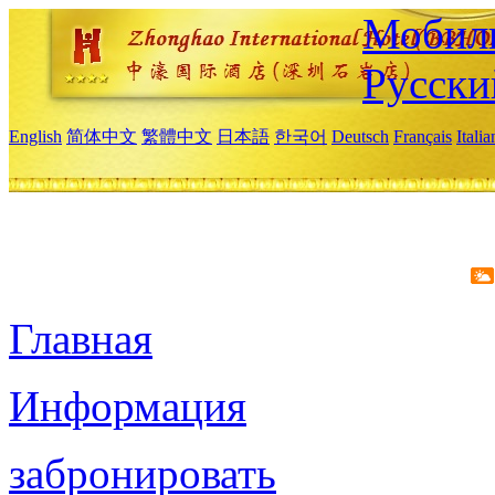
Мобиль
Русски
English
简体中文
繁體中文
日本語
한국어
Deutsch
Français
Itali
Главная
Информация
забронировать