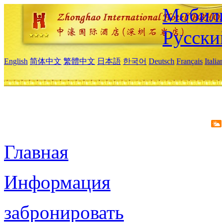
Мобиль
Русски
English
简体中文
繁體中文
日本語
한국어
Deutsch
Français
Itali
Главная
Информация
забронировать