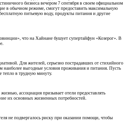
стиничного бизнеса вечером 7 сентября в своем официальном
ющие в обычном режиме, смогут предоставить максимальную
бесплатную питьевую воду, продукты питания и другие
овинции», что на Хайнане бушует супертайфун «Козерог». В
е.
иативой. Для жителей, серьезно пострадавших от стихийного
ь им наиболее выгодные условия проживания и питания. Пусть
е тепло в трудную минуту.
 жизнью, ассоциация призывает отели предоставлять
рение их основных жизненных потребностей.
отеля не подвергалось риску при оказании помощи, чтобы