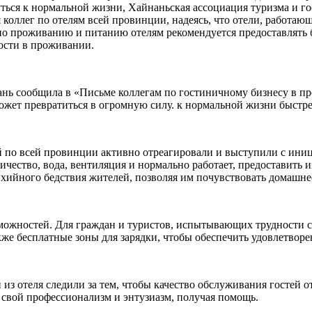
ться к нормальной жизни, Хайнаньская ассоциация туризма и го
коллег по отелям всей провинции, надеясь, что отели, работа
по проживанию и питанию отелям рекомендуется предоставлять 
ости в проживании.
нь сообщила в «Письме коллегам по гостиничному бизнесу в пр
жет превратиться в огромную силу. к нормальной жизни быстре
й по всей провинции активно отреагировали и выступили с иниц
тричество, вода, вентиляция и нормально работает, предоставит
хийного бедствия жителей, позволяя им почувствовать домашне
зможностей. Для граждан и туристов, испытывающих трудности с
акже бесплатные зоны для зарядки, чтобы обеспечить удовлетво
и из отеля следили за тем, чтобы качество обслуживания гостей 
 свой профессионализм и энтузиазм, получая помощь.