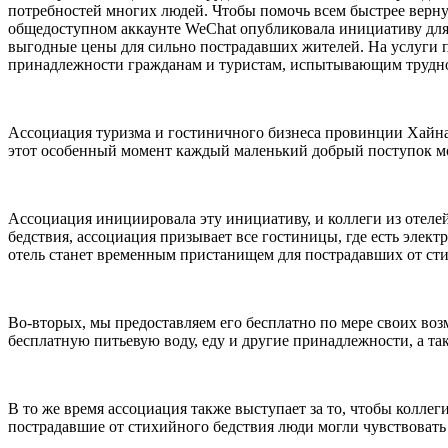
потребностей многих людей. Чтобы помочь всем быстрее верну
общедоступном аккаунте WeChat опубликовала инициативу для 
выгодные цены для сильно пострадавших жителей. На услуги 
принадлежности гражданам и туристам, испытывающим трудн
Ассоциация туризма и гостиничного бизнеса провинции Хайна
этот особенный момент каждый маленький добрый поступок мо
Ассоциация инициировала эту инициативу, и коллеги из отеле
бедствия, ассоциация призывает все гостиницы, где есть элек
отель станет временным пристанищем для пострадавших от сти
Во-вторых, мы предоставляем его бесплатно по мере своих во
бесплатную питьевую воду, еду и другие принадлежности, а т
В то же время ассоциация также выступает за то, чтобы коллег
пострадавшие от стихийного бедствия люди могли чувствовать