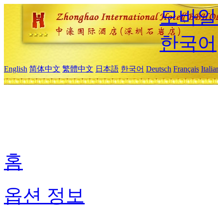
모바일
한국어
English
简体中文
繁體中文
日本語
한국어
Deutsch
Français
Itali
홈
옵션 정보