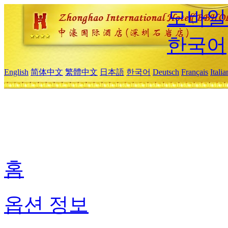
모바일
한국어
English
简体中文
繁體中文
日本語
한국어
Deutsch
Français
Itali
홈
옵션 정보