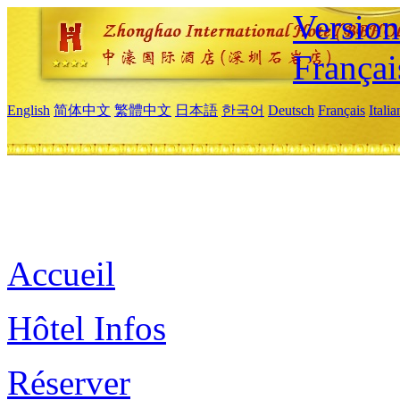
Versio
Françai
English
简体中文
繁體中文
日本語
한국어
Deutsch
Français
Itali
Accueil
Hôtel Infos
Réserver