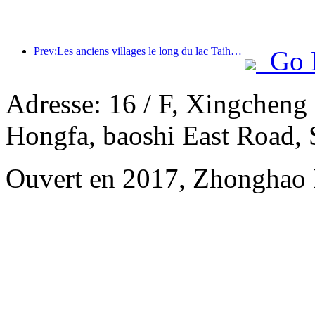
Prev:Les anciens villages le long du lac Taihu à Huzhou, dans la province du Zhejiang, ont commencé à être rénovés et modernisés, avec un investissement de près d'un milliard de yuans.
Go 
Adresse: 16 / F, Xingcheng
Hongfa, baoshi East Road,
Ouvert en 2017, Zhonghao I