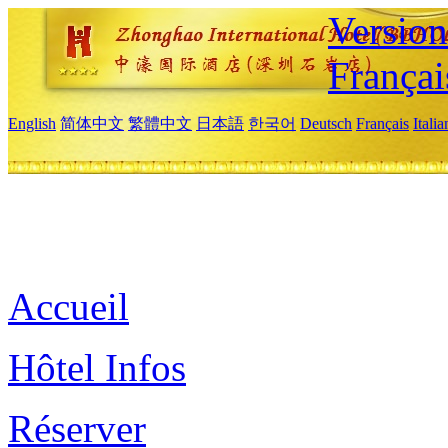
Versio
Françai
English
简体中文
繁體中文
日本語
한국어
Deutsch
Français
Itali
Accueil
Hôtel Infos
Réserver