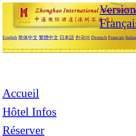
Versio
Françai
English
简体中文
繁體中文
日本語
한국어
Deutsch
Français
Itali
Accueil
Hôtel Infos
Réserver