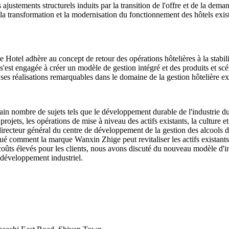
 ajustements structurels induits par la transition de l'offre et de la dem
, la transformation et la modernisation du fonctionnement des hôtels e
tel adhère au concept de retour des opérations hôtelières à la stabilité e
st engagée à créer un modèle de gestion intégré et des produits et scén
e ses réalisations remarquables dans le domaine de la gestion hôtelière ex
in nombre de sujets tels que le développement durable de l'industrie du
ojets, les opérations de mise à niveau des actifs existants, la culture e
irecteur général du centre de développement de la gestion des alcools d
qué comment la marque Wanxin Zhige peut revitaliser les actifs existants
ûts élevés pour les clients, nous avons discuté du nouveau modèle d'intég
e développement industriel.