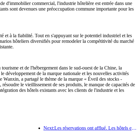
ande d'immobilier commercial, l'industrie hôtelière est entrée dans une
xistants sont devenues une préoccupation commune importante pour les
t à la fiabilité. Tout en s'appuyant sur le potentiel industriel et les
arios hôteliers diversifiés pour remodeler la compétitivité du marché
istante.
 tourisme et de l'hébergement dans le sud-ouest de la Chine, la
t le développement de la marque nationale et les nouvelles activités
e Wanxin, a partagé le thème de la marque « Éveil des stocks -
, résoudre le vieillissement de ses produits, le manque de capacités de
ration des hôtels existants avec les clients de l'industrie et les
Next:Les réservations ont afflué. Les hôtels et les commerçants de B&B sont également populaires auprès des réservations. Les taux de réservation moyens pour la Fête nationale sont respectivement de 24,97 % et 24,49 %.