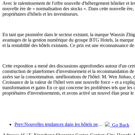
Avec le ralentissement de l'offre nouvelle d'hébergement hôtelier et les
nouvelle ère de « normalisation des stocks ». Dans cette nouvelle ère
propriétaires d'hôtels et les investisseurs.
En tant que pionnière dans le secteur existant, la marque Wanxin Zhige Ho
avantages de la gestion numérique du groupe BTG Hotels, la marque s'e
et la rentabilité des hôtels existants. Ce prix est une reconnaissance d
Cette exposition a mené des discussions approfondies autour d'un certa
construction de plateformes d'investissement et la recommandation de pr
axées sur la consommation. améliorations de l'hôtel. M. Wen Jinbao, d
Croissance de la valeur de l'hôtel vers une nouvelle force » et a expli
transformation et gains En ce qui concerne les problèmes tels que les co
propriétaires d'investissements, et avons activé un nouvel élan pour l
Prev:Nouvelles tendances dans les hôtels pendant la fête nationale 2024 : les post-00 portent le Hanfu et séjournent dans la « State Guesthouse » pour boire du thé et apprendre la calligraphie afin de démontrer leur confiance culturelle
Go Back