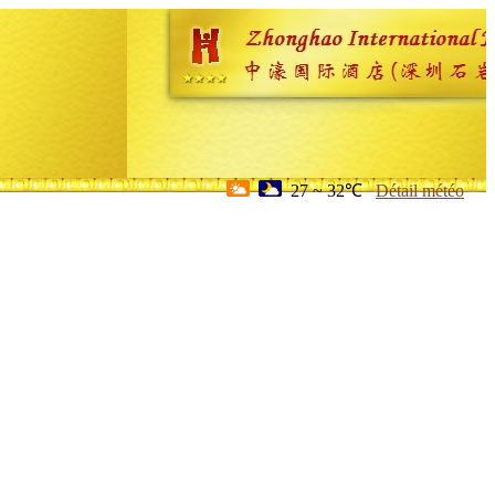
27 ~ 32℃
Détail météo